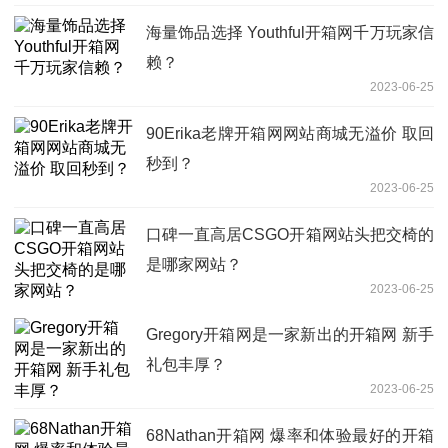
海量饰品选择 Youthful开箱网千万玩家信
赖？
2023-06-25
90Erika老牌开箱网网站商城无溢价 取回
秒到？
2023-06-25
口碑一直高居CSGO开箱网站头把交椅的
是哪家网站？
2023-06-25
Gregory开箱网是一家新出的开箱网 新手
礼包丰厚？
2023-06-25
68Nathan开箱网 爆率和体验最好的开箱