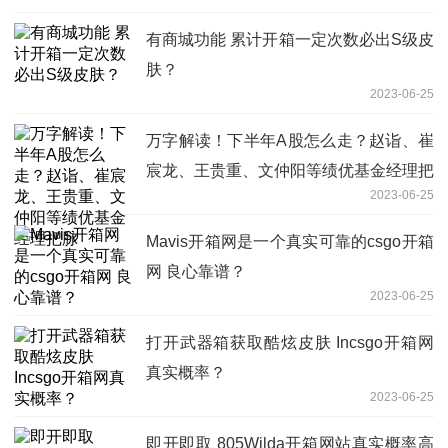
有商城功能 累计开箱一定次数必出S级皮
肤？
2023-06-25
万字解读！下半年A股怎么走？赵诣、崔
宸龙、王贵重、文仲阳等绩优基金经理把
2023-06-25
脉
Mavis开箱网是一个真实可靠的csgo开箱
网 良心靠谱？
2023-06-25
打开武器箱获取酷炫皮肤 Incsgo开箱网
真实概率？
2023-06-25
即开即取 805Wilda开箱网站真实概率高