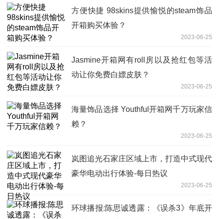
方便快捷 98skins提供愉悦的steam饰品
开箱购买体验？
2023-06-25
Jasmine开箱网有roll房以及抢红包等活
动让你免费白嫖皮肤？
2023-06-25
海量饰品选择 Youthful开箱网千万玩家信
赖？
2023-06-25
岚图追光石家庄区域上市，打造中式现代
豪华电动出行体验-每日热议
2023-06-25
环球播报:陈思诚透露：《误杀3》年底开