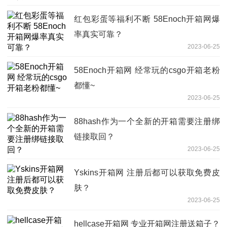
红包彩蛋等福利不断 58Enoch开箱网爆
率真实可靠？
2023-06-25
58Enoch开箱网 经常玩的csgo开箱老粉
都懂~
2023-06-25
88hash作为一个全新的开箱需要注册绑
链接取回？
2023-06-25
Yskins开箱网 注册后都可以获取免费皮
肤？
2023-06-25
hellcase开箱网 专业开箱网注册送箱子？