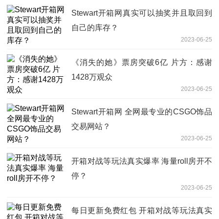
Stewart开箱网真实可以抽奖并且取回到
自己的库存？
2023-06-25
《消失的她》票房突破6亿 片方：感谢
1428万观众
2023-06-25
Stewart开箱网 全网最专业的CSGO饰品
交易网站？
2023-06-25
开箱对战等玩法真实爆率 海量roll房开不
停？
2023-06-25
每日更新免费红包 开箱对战等玩法真实