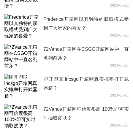
2023-06-21
Frederica开箱网以其独特的获取模式受
到广大玩家的喜爱？
2023-06-21
72Vance开箱网在CSGO开箱网站中一直
名列前茅？
2023-06-21
即开即取 Incsgo开箱网真实概率打开武
器箱？
2023-06-21
72Vance开箱网可信度很高 100%即可实
时抽取皮肤？
2023-06-21