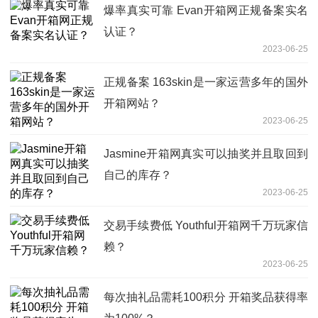
爆率真实可靠 Evan开箱网正规备案实名
认证？
2023-06-25
正规备案 163skin是一家运营多年的国外
开箱网站？
2023-06-25
Jasmine开箱网真实可以抽奖并且取回到
自己的库存？
2023-06-25
交易手续费低 Youthful开箱网千万玩家信
赖？
2023-06-25
每次抽礼品需耗100积分 开箱奖品获得率