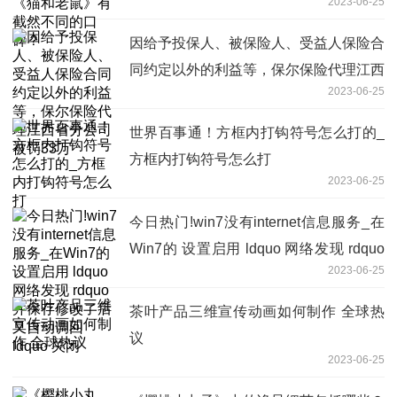
2023-06-25
因给予投保人、被保险人、受益人保险合
同约定以外的利益等，保尔保险代理江西
2023-06-25
省分公司被罚33万
世界百事通！方框内打钩符号怎么打的_
方框内打钩符号怎么打
2023-06-25
今日热门!win7没有internet信息服务_在
Win7的 设置启用 ldquo 网络发现 rdquo
2023-06-25
并保存修改了后 又自动调回 ldquo 关闭
茶叶产品三维宣传动画如何制作 全球热
议
2023-06-25