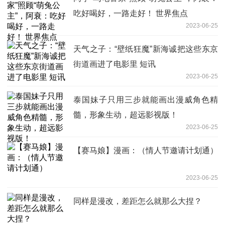
吃好喝好，一路走好！ 世界焦点
2023-06-25
天气之子：“壁纸狂魔”新海诚把这些东京
街道画进了电影里 短讯
2023-06-25
泰国妹子只用三步就能画出漫威角色精
髓，形象生动，超远影视版！
2023-06-25
【赛马娘】漫画：（情人节邀请计划通）
2023-06-25
同样是漫改，差距怎么就那么大捏？