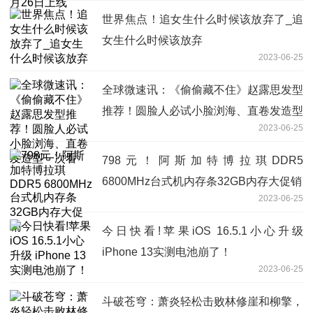
世界焦点！追女生什么时候该放弃了_追
女生什么时候该放弃
2023-06-25
全球微速讯：《偷偷藏不住》赵露思发型
推荐！圆脸人必试小脸浏海、直卷发造型
2023-06-25
一次看
798元！阿斯加特博拉琪DDR5
6800MHz台式机内存条32GB内存大促销
2023-06-25
今日快看!苹果iOS 16.5.1小心升级
iPhone 13实测电池崩了！
2023-06-25
斗破苍穹：萧炎轻松击败林修崖和柳擎，