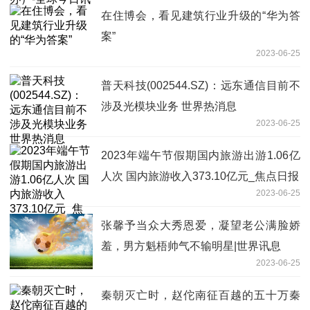
在住博会，看见建筑行业升级的“华为答
案”
2023-06-25
普天科技(002544.SZ)：远东通信目前不
涉及光模块业务 世界热消息
2023-06-25
2023年端午节假期国内旅游出游1.06亿
人次 国内旅游收入373.10亿元_焦点日报
2023-06-25
张馨予当众大秀恩爱，凝望老公满脸娇
羞，男方魁梧帅气不输明星|世界讯息
2023-06-25
秦朝灭亡时，赵佗南征百越的五十万秦