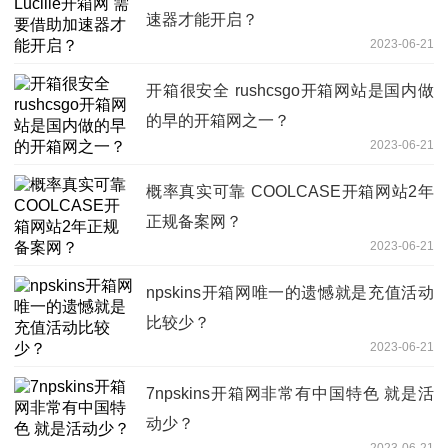
速器才能开启？
2023-06-21
开箱很安全 rushcsgo开箱网站是国内做
的早的开箱网之一？
2023-06-21
概率真实可靠 COOLCASE开箱网站2年
正规备案网？
2023-06-21
npskins开箱网唯一的遗憾就是充值活动
比较少？
2023-06-21
7npskins开箱网非常有中国特色 就是活
动少？
2023-06-21