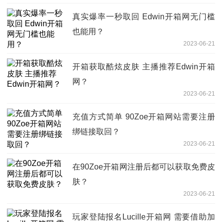
真实爆率一秒取回 Edwin开箱网无门槛
也能用？
2023-06-21
开箱获取酷炫皮肤 主播推荐Edwin开箱
网？
2023-06-21
充值方式简单 90Zoe开箱网站需要注册
绑链接取回？
2023-06-21
在90Zoe开箱网注册后都可以获取免费皮
肤？
2023-06-21
玩家登陆报名Lucille开箱网 需要借助加