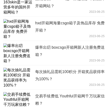
开箱网站？
2023-06-25
hxd开箱网海量csgo箱子及饰品库存 免费
开箱？
2023-06-25
爆率出叨 boxcsgo开箱网新人注册免费送
箱？
2023-06-25
每次抽礼品需耗100积分 开箱奖品获得率
为100%？
2023-06-25
交易手续费低 Youthful开箱网千万玩家信
赖？