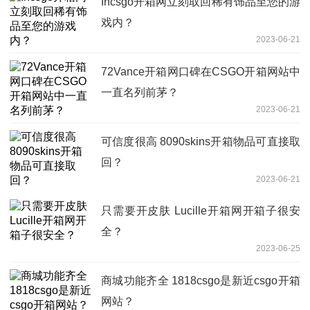
Incsgo开箱网立刻取回稀有饰品至您的游
戏内？
2023-06-21
72Vance开箱网口碑在CSGO开箱网站中
一直名列前茅？
2023-06-21
可信度很高 8090skins开箱物品可直接取
回？
2023-06-21
只需要开皮肤 Lucille开箱网开箱子很安
全？
2023-06-25
商城功能齐全 1818csgo是新近csgo开箱
网站？