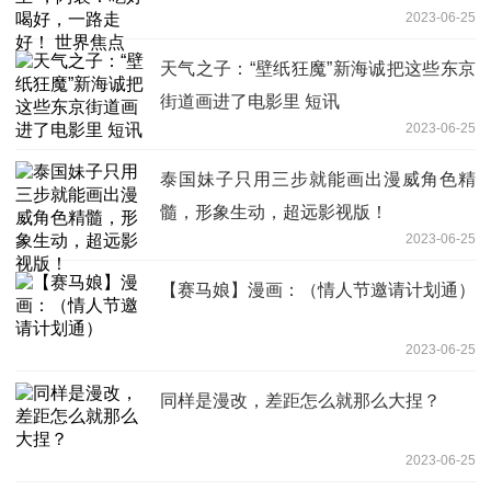
2023-06-25
天气之子：“壁纸狂魔”新海诚把这些东京
街道画进了电影里 短讯
2023-06-25
泰国妹子只用三步就能画出漫威角色精
髓，形象生动，超远影视版！
2023-06-25
【赛马娘】漫画：（情人节邀请计划通）
2023-06-25
同样是漫改，差距怎么就那么大捏？
2023-06-25