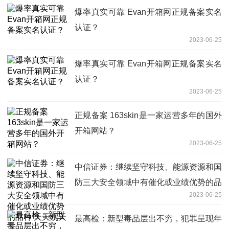
爆率真实可靠 Evan开箱网正规备案实名
认证？
2023-06-25
爆率真实可靠 Evan开箱网正规备案实名
认证？
2023-06-25
正规备案 163skin是一家运营多年的国外
开箱网站？
2023-06-25
中信证券：继续坚守科技、能源资源和国
防三大安全领域中有催化或业绩优势的品
2023-06-25
种 天天观天下
最高检：新型毒品层出不穷，犯罪呈现年