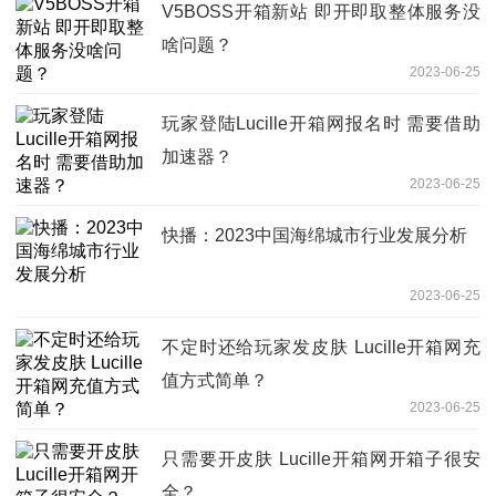
V5BOSS开箱新站 即开即取整体服务没
啥问题？
2023-06-25
玩家登陆Lucille开箱网报名时 需要借助
加速器？
2023-06-25
快播：2023中国海绵城市行业发展分析
2023-06-25
不定时还给玩家发皮肤 Lucille开箱网充
值方式简单？
2023-06-25
只需要开皮肤 Lucille开箱网开箱子很安
全？