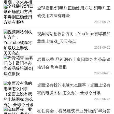
全球播报:消毒剂正确使用方法 消毒剂正
确使用方法有哪些
2023-06-25
视频网站创收新方向：YouTube被曝将加
载线上游戏_天天亮点
2023-06-25
岩骨花香 品茗润心丨富阳举办岩茶品鉴
培训会|焦点播报
2023-06-25
桌面没有我的电脑怎么回事（桌面上没有
我的电脑图标 怎么办）-全球今日讯
2023-06-25
在住博会，看见建筑行业升级的“华为答