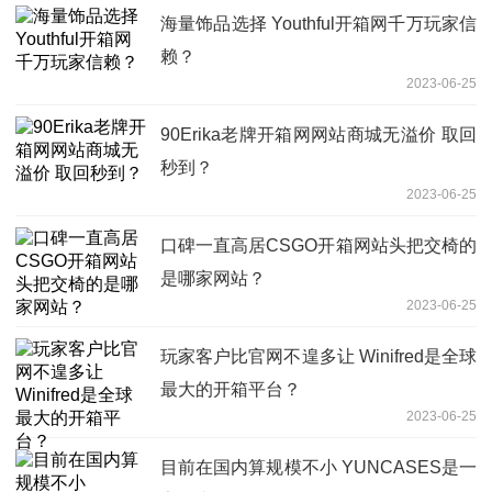
海量饰品选择 Youthful开箱网千万玩家信
赖？
2023-06-25
90Erika老牌开箱网网站商城无溢价 取回
秒到？
2023-06-25
口碑一直高居CSGO开箱网站头把交椅的
是哪家网站？
2023-06-25
玩家客户比官网不遑多让 Winifred是全球
最大的开箱平台？
2023-06-25
目前在国内算规模不小 YUNCASES是一