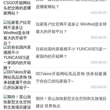
是哪家网站？
2023-06-25
玩家客户比官网不遑多让 Winifred是全球
最大的开箱平台？
2023-06-25
目前在国内算规模不小 YUNCASES是一
家国内的开箱网？
2023-06-25
007skins开箱网站高品质饰 快来创建属
于你自己的玩家箱子~
2023-06-25
期待！茶山加快新型文化空间和文旅项目
建设 世界焦点