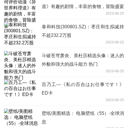
道》有趣的剧情，丰富的食物，冒险盛宴
2023-06-25
泰和科技(300801.SZ)：枣庄和生拟减持
不超232.2万股
2023-06-25
斗破苍穹萧炎、美杜莎精选头像：迷人的
外貌和强大的战斗能力 热门
2023-06-25
百乃工—《私の百合はお仕事です！》
ED卡
2023-06-25
壁纸/美图精选： 电脑壁纸（55）-全球消
息