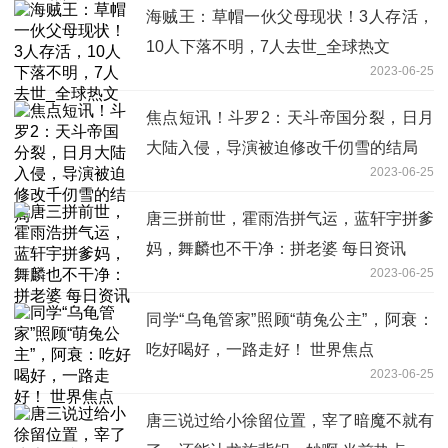
海贼王：草帽一伙父母现状！3人存活，
10人下落不明，7人去世_全球热文
2023-06-25
焦点短讯！斗罗2：天斗帝国分裂，日月
大陆入侵，导演被迫修改千仞雪的结局
2023-06-25
唐三拼前世，霍雨浩拼气运，蓝轩宇拼爹
妈，舞麟也不干净：拼老婆 每日资讯
2023-06-25
同学“乌龟管家”照顾“萌兔公主”，阿衰：
吃好喝好，一路走好！ 世界焦点
2023-06-25
唐三说过给小徐留位置，宰了暗魔不就有