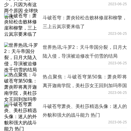
2023-06-25
斗破苍穹：萧炎轻松击败林修崖和柳擎，
三上云岚宗要来临了
2023-06-25
世界热讯:斗罗2：天斗帝国分裂，日月大
陆入侵，导演被迫修改千仞雪的结局
2023-06-25
热点聚焦：斗破苍穹第50集：萧炎即将
离开迦南学院，美杜莎女王回到加玛帝国
2023-06-25
斗破苍穹萧炎、美杜莎精选头像：迷人的
外貌和强大的战斗能力 热门
2023-06-25