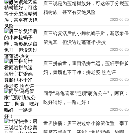
唐三说是为蓝精树族好，可这等于分裂蓝
精树族，甚至有灭绝风险
2023-06-25
唐三给复活后的小舞梳蝎子辫，新形象保
留兔耳，但没逃过蓬蓬裙-热文
2023-06-25
唐三拼前世，霍雨浩拼气运，蓝轩宇拼爹
妈，舞麟也不干净：拼老婆|热点评
2023-06-25
同学“乌龟管家”照顾“萌兔公主”，阿衰：
吃好喝好，一路走好！
2023-06-25
世界快播：唐三说过给小徐留位置，宰了
暗魔不就有了，还能让龙族背锅，妙啊