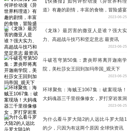
【快播报】如何评价动漫《异世界料理
道》有趣的剧情，丰富的食物，冒险盛宴
2023-06-25
《龙珠》最厉害的撒亚人是谁？强大实
力、高超战斗技巧和坚定意志 最资讯
2023-06-25
斗破苍穹第50集：萧炎即将离开迦南学
院，美杜莎女王回到加玛帝国_观天下
2023-06-25
环球聚焦：海贼王1067集：破案现场！
大妈魂器三千里很像修女，罗打穿岩浆洞
2023-06-25
为什么看斗罗大陆2的人远比斗罗大陆1
的少，只因为有这两个原因 全球快资讯