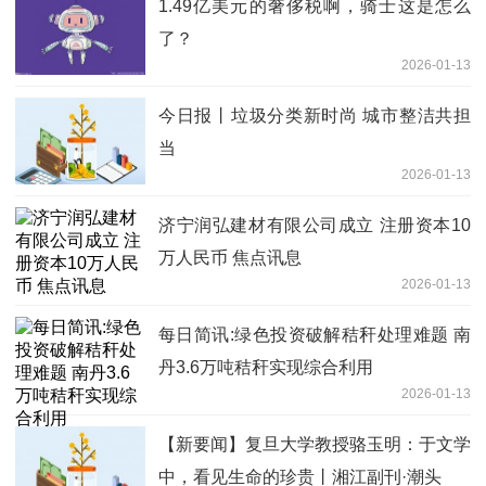
1.49亿美元的奢侈税啊，骑士这是怎么
了？
2026-01-13
今日报丨垃圾分类新时尚 城市整洁共担
当
2026-01-13
济宁润弘建材有限公司成立 注册资本10
万人民币 焦点讯息
2026-01-13
每日简讯:绿色投资破解秸秆处理难题 南
丹3.6万吨秸秆实现综合利用
2026-01-13
【新要闻】复旦大学教授骆玉明：于文学
中，看见生命的珍贵丨湘江副刊·潮头