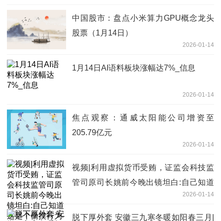
中国股市：盘点小米算力GPU概念龙头
股票（1月14日）
2026-01-14
1月14日AI语料板块涨幅达7%_信息
2026-01-14
焦点观察：通威太阳能公司增资至
205.79亿元
2026-01-14
视频|利用虚拟货币受贿，证监会科技监
管司原司长姚前今晚出镜坦白:自己知道
2026-01-14
这是个偷摸行为-实时焦点
脱下厚外套 安徽三九寒冬暖如阳春三月|