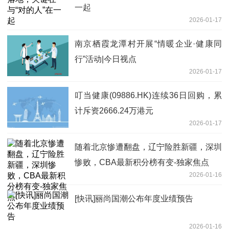
一起
2026-01-17
南京栖霞龙潭村开展“情暖企业·健康同
行”活动|今日视点
2026-01-17
叮当健康(09886.HK)连续36日回购，累
计斥资2666.24万港元
2026-01-17
随着北京惨遭翻盘，辽宁险胜新疆，深圳
惨败，CBA最新积分榜有变-独家焦点
2026-01-16
[快讯]丽尚国潮公布年度业绩预告
2026-01-16