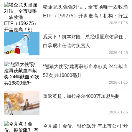
猪企龙头强强对话，全市场唯一农牧渔
ETF（159275）开盘走高！机构：行业
2026-01-15
基本面和估值有望修复_快看
观天下！凯本财险：总经理夏东佑辞任，
白承珉出任临时负责人
2026-01-15
“熊猫大侠”孙建再获献血奉献奖 24年献血
52次 共16800毫升
2026-01-15
重返英超，加拉格尔4000万加盟热刺
2026-01-15
今亮点！金价、银价飙升 有上市公司“炒