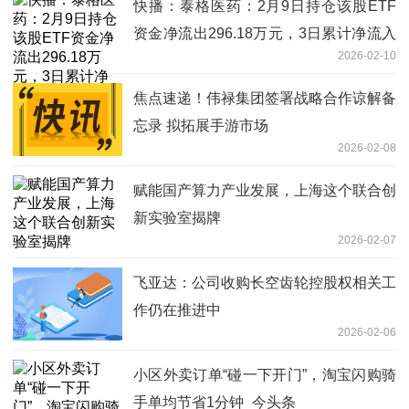
快播：泰格医药：2月9日持仓该股ETF
资金净流出296.18万元，3日累计净流入
2026-02-10
306.99万元
焦点速递！伟禄集团签署战略合作谅解备
忘录 拟拓展手游市场
2026-02-08
赋能国产算力产业发展，上海这个联合创
新实验室揭牌
2026-02-07
飞亚达：公司收购长空齿轮控股权相关工
作仍在推进中
2026-02-06
小区外卖订单“碰一下开门”，淘宝闪购骑
手单均节省1分钟_今头条