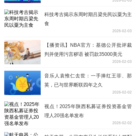
2026-02-03
科技考古揭示东周时期吕梁先民以粟为主
食
2026-02-03
【播资讯】NBA官方：基德公开批评裁
判并使用污言秽语 被罚款35000美元
2026-02-03
音乐人袁惟仁去世：一手捧红王菲、那
英，已与世界断联四年之久
2026-02-02
视点！2025年陕西私募证券投资基金管
理人20强名单发布
2026-02-02