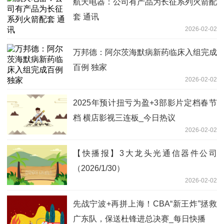
航天电器：公司有产品为长征系列火箭配
套 通讯
2026-02-02
万邦德：阿尔茨海默病新药临床入组完成
百例 独家
2026-02-02
2025年预计扭亏为盈+3部影片定档春节
档 横店影视三连板_今日热议
2026-02-02
【快播报】3大龙头光通信器件公司
（2026/1/30）
2026-02-02
先战宁波+再拼上海！CBA“新王炸”拯救
广东队，保送杜锋进总决赛_每日快播