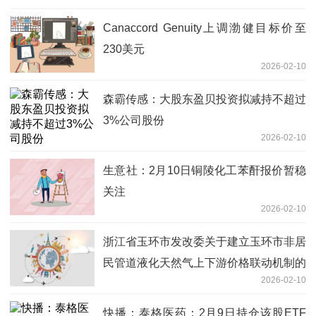
Canaccord Genuity上调渤健目标价至
230美元
2026-02-10
森霸传感：大股东盈贝投资拟减持不超过
3%公司股份
2026-02-10
生意社：2月10日铜陵化工苯酐报价暂稳
关注
2026-02-10
浙江省玉环市发改委关于建立玉环市非居
民管道液化天然气上下游价格联动机制的
2026-02-10
通知
快播：泰格医药：2月9日持仓该股ETF