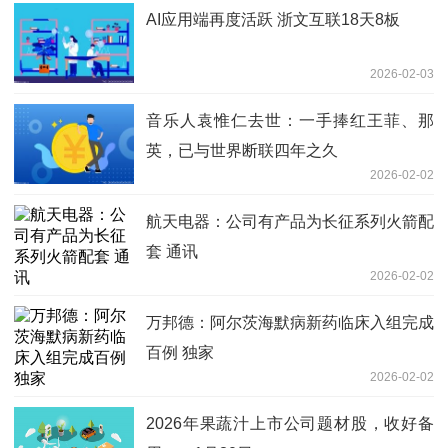
AI应用端再度活跃 浙文互联18天8板
2026-02-03
音乐人袁惟仁去世：一手捧红王菲、那
英，已与世界断联四年之久
2026-02-02
航天电器：公司有产品为长征系列火箭配
套 通讯
2026-02-02
万邦德：阿尔茨海默病新药临床入组完成
百例 独家
2026-02-02
2026年果蔬汁上市公司题材股，收好备