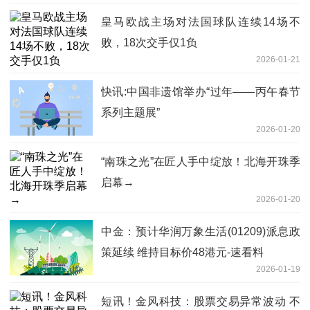
皇马欧战主场对法国球队连续14场不
败，18次交手仅1负
2026-01-21
快讯:中国非遗馆举办“过年——丙午春节
系列主题展”
2026-01-20
“南珠之光”在匠人手中绽放！北海开珠季
启幕→
2026-01-20
中金：预计华润万象生活(01209)派息政
策延续 维持目标价48港元-速看料
2026-01-19
短讯！金风科技：股票交易异常波动 不