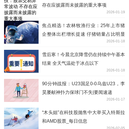
存在应披露而未披露的重大事项
2026-01-19
焦点精选！农林牧渔行业：25年上市猪
企整体出栏增长提速 仔猪销量占比明显
2026-01-18
提升
雪后寒！今晨北京降雪仍在持续中午基本
结束 全天气温处于冰点以下
2026-01-18
90分钟战报：U23国足0-0乌兹U23，李
昊屡献神扑力保球门不失|要闻速递
2026-01-17
“木头姐”在科技股抛售中大举买入特斯拉
和AMD股票_每日信息
2026-02-05