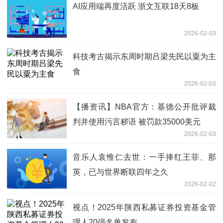
AI应用端再度活跃 浙文互联18天8板
2026-02-03
科技考古揭示东周时期吕梁先民以粟为主
食
2026-02-03
【播资讯】NBA官方：基德公开批评裁
判并使用污言秽语 被罚款35000美元
2026-02-03
音乐人袁惟仁去世：一手捧红王菲、那
英，已与世界断联四年之久
2026-02-02
视点！2025年陕西私募证券投资基金管
理人20强名单发布