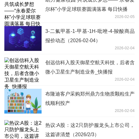
尔杯”小学足球联赛圆满落幕 每日快播
2026-02-05
3-二氟甲基-1-甲基-1H-吡唑-4-羧酸商品
报价动态（2026-02-04）
2026-02-04
创远信科入股天御星空航天科技，后者含
微小卫星生产制造业务_快播报
2026-02-04
布隆迪客户采购郑州鼎力生物质颗粒生产
线顺利投产
2026-02-04
热议:A股：这2只防护服龙头上市公司，
这篇讲清楚（2026/2/3）