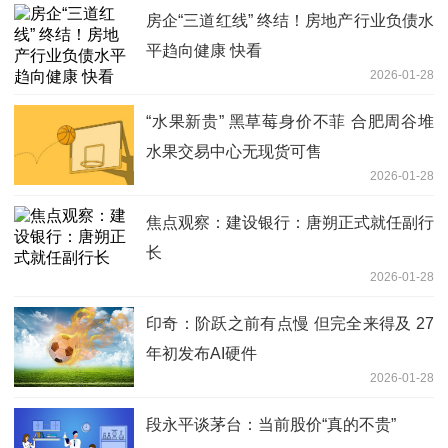
房企“三道红线” 终结！房地产行业负债水
平趋向健康 快看
2026-01-28
“水果新贵” 黑草莓身价不菲 合肥周谷堆
水果交易中心无现货可售
2026-01-28
焦点观察：建设银行：唐朔正式就任副行
长
2026-01-28
印奇：阶跃之前有点慢 但完全来得及 27
年初发布AI硬件
2026-01-28
段永平谈茅台：当前股价“真的不贵”