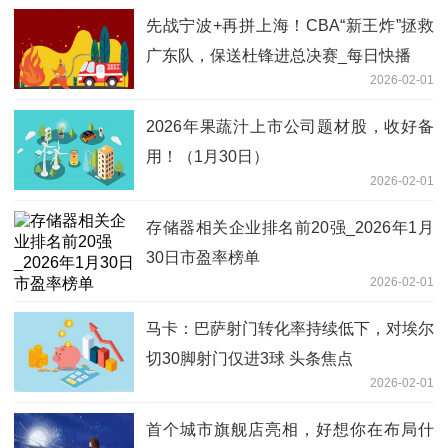
先战宁波+再拼上海！CBA“新王炸”拯救
广东队，保送杜锋进总决赛_每日快播
2026-02-01
2026年果蔬汁上市公司题材股，收好备
用！（1月30日）
2026-02-01
存储器相关企业排名前20强_2026年1月
30日市盈率榜单
2026-02-01
马卡：巴萨射门转化率持续低下，对埃尔
切30脚射门仅进3球 头条焦点
2026-02-01
首个城市旗舰店亮相，好想你在布局什