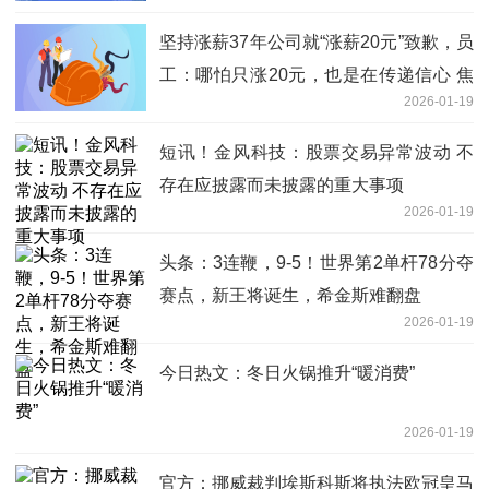
坚持涨薪37年公司就“涨薪20元”致歉，员
工：哪怕只涨20元，也是在传递信心 焦
2026-01-19
点报道
短讯！金风科技：股票交易异常波动 不
存在应披露而未披露的重大事项
2026-01-19
头条：3连鞭，9-5！世界第2单杆78分夺
赛点，新王将诞生，希金斯难翻盘
2026-01-19
今日热文：冬日火锅推升“暖消费”
2026-01-19
官方：挪威裁判埃斯科斯将执法欧冠皇马