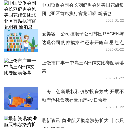
中国贸促会副会长刘健男会见美国花旗集
团北亚区首席执行官龙明睿 新消息
2026-01-22
爱美客：公司控股子公司韩国REGEN与
达透公司的仲裁案件还未开庭审理 热点
2026-01-22
评
上饶市广丰一中高三A部作文比赛圆满落
幕
2026-01-22
上海：创新股权和债权投资方式 开展不
动产信托盘活存量地产-今日快看
2026-01-22
最新资讯:商业航天概念涨势扩大 十余只