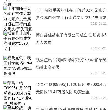
十年前随手买的现在市值近32万元账户
贵金属白银在工行南通文明支行“失而复
2026-01-21
得”
博白县佳越电子有限公司成立 注册资本5
万人民币
2026-01-21
视焦点讯！我国科学家巧打“中国结”给磁
场拍出高清照
2026-01-21
荣昌生物(09995)1月20日斥资2000.4万
元回购19.41万股A股_独家焦点
2026-01-21
皇马欧战主场对法国球队连续14场不