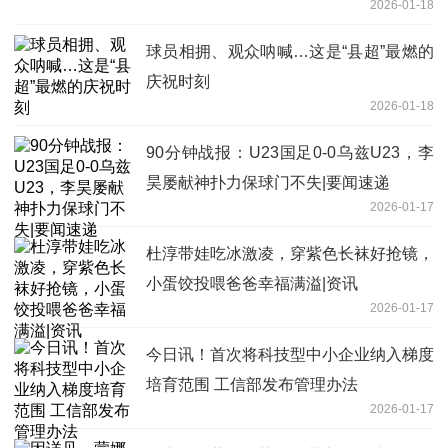
2026-01-18
球员相拥、观众呐喊…这是“县超”最燃的
庆祝时刻
2026-01-18
90分钟战报：U23国足0-0乌兹U23，李
昊屡献神扑力保球门不失|要闻速递
2026-01-17
杜淳带娃吃冰激凌，穿紫色长袜好抢镜，
小蛋饺投喂爸爸幸福满溢|资讯
2026-01-17
今日讯！首次将科技型中小企业纳入梯度
培育范围 工信部发布管理办法
2026-01-17