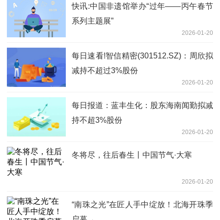
快讯:中国非遗馆举办“过年——丙午春节
系列主题展”
2026-01-20
每日速看!智信精密(301512.SZ)：周欣拟
减持不超过3%股份
2026-01-20
每日报道：蓝丰生化：股东海南闻勤拟减
持不超3%股份
2026-01-20
冬将尽，往后春生丨中国节气·大寒
2026-01-20
“南珠之光”在匠人手中绽放！北海开珠季
启幕→