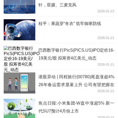
针，双摄、三麦克风
2026-01-22
桂平：果蔬穿“冬衣” 筑牢御寒防线
2026-01-21
巴西数字银行PicS(PICS.US)IPO定价16-
19美元/股 拟筹资4亿美元_动态
2026-01-21
港股异动 | 同程旅行(00780)尾盘涨超4%
26年春运需求显著上升 公司有望把握在
2026-01-21
线旅游下沉市场增长红利
焦点日报:小米集团-W盘中涨超5% 新一
代SU7预计4月份上市
2026-02-11