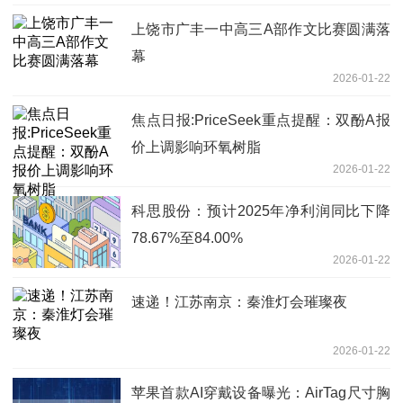
上饶市广丰一中高三A部作文比赛圆满落
幕
2026-01-22
焦点日报:PriceSeek重点提醒：双酚A报
价上调影响环氧树脂
2026-01-22
科思股份：预计2025年净利润同比下降
78.67%至84.00%
2026-01-22
速递！江苏南京：秦淮灯会璀璨夜
2026-01-22
苹果首款AI穿戴设备曝光：AirTag尺寸胸