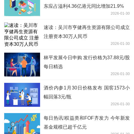
东应占溢利4.36亿港元同比增加21.9%
2026-01-30
速读：吴川市亨健再生资源有限公司成立
注册资本30万人民币
2026-01-30
林平发展今日申购 发行价格为37.88元/股
每日精选
2026-01-30
酒价内参1月30日价格发布 国窖1573小
幅回落3元/瓶
2026-01-30
每日热讯!权益类和FOF齐发力 今年新发
基金规模已超千亿元