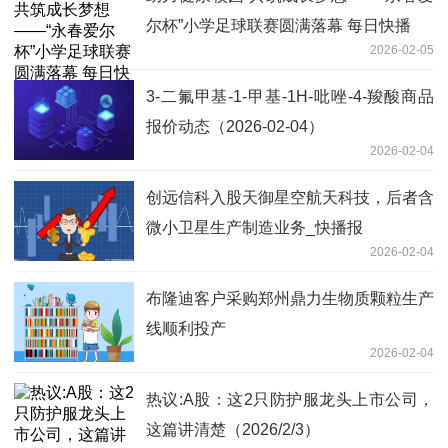
尔杯”小学足球联赛圆满落幕 每日快播
2026-02-05
3-二氟甲基-1-甲基-1H-吡唑-4-羧酸商品
报价动态（2026-02-04）
2026-02-04
创远信科入股天御星空航天科技，后者含
微小卫星生产制造业务_快播报
2026-02-04
布隆迪客户采购郑州鼎力生物质颗粒生产
线顺利投产
2026-02-04
热议:A股：这2只防护服龙头上市公司，
这篇讲清楚（2026/2/3）