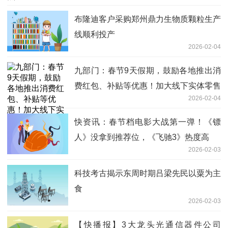
布隆迪客户采购郑州鼎力生物质颗粒生产
线顺利投产
2026-02-04
九部门：春节9天假期，鼓励各地推出消
费红包、补贴等优惠！加大线下实体零售
2026-02-04
支持力度
快资讯：春节档电影大战第一弹！《镖
人》没拿到推荐位，《飞驰3》热度高
2026-02-03
科技考古揭示东周时期吕梁先民以粟为主
食
2026-02-03
【快播报】3大龙头光通信器件公司