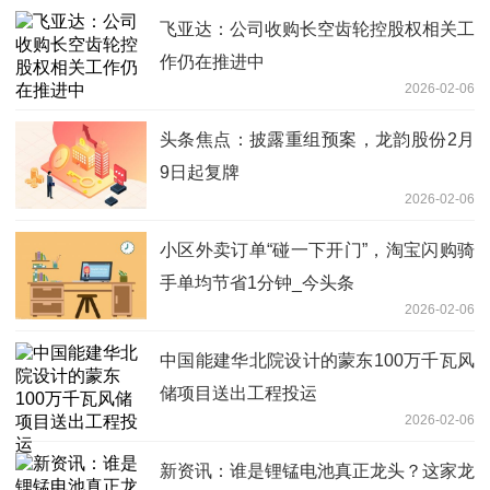
飞亚达：公司收购长空齿轮控股权相关工
作仍在推进中
2026-02-06
头条焦点：披露重组预案，龙韵股份2月
9日起复牌
2026-02-06
小区外卖订单“碰一下开门”，淘宝闪购骑
手单均节省1分钟_今头条
2026-02-06
中国能建华北院设计的蒙东100万千瓦风
储项目送出工程投运
2026-02-06
新资讯：谁是锂锰电池真正龙头？这家龙