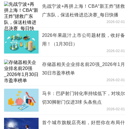
先战宁波+再拼上海！CBA“新王炸”拯救
广东队，保送杜锋进总决赛_每日快播
2026-02-01
2026年果蔬汁上市公司题材股，收好备
用！（1月30日）
2026-02-01
存储器相关企业排名前20强_2026年1月
30日市盈率榜单
2026-02-01
马卡：巴萨射门转化率持续低下，对埃尔
切30脚射门仅进3球 头条焦点
2026-02-01
首个城市旗舰店亮相，好想你在布局什