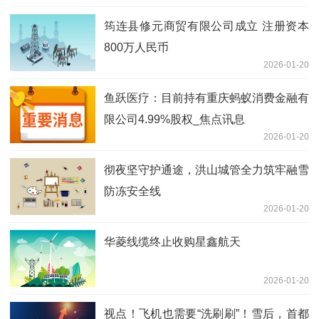
筠连县修元商贸有限公司成立 注册资本
800万人民币
2026-01-20
鱼跃医疗：目前持有重庆蚂蚁消费金融有
限公司4.99%股权_焦点讯息
2026-01-20
彻夜坚守护通途，洪山城管全力筑牢融雪
防冻安全线
2026-01-20
华菱线缆终止收购星鑫航天
2026-01-20
视点！飞机也需要“洗刷刷”！雪后，首都