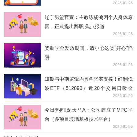
2026-01-26
辽宁男篮官宣：主教练杨鸣因个人身体原
因，正式提出辞职 焦点报道
2026-01-26
奖助学金发放期间，请小心这类“好心”陷
阱
2026-01-26
短期与中期逻辑均具备坚实支撑！红利低
波ETF（512890）近20个交易日吸金
2026-01-26
18.8亿|今日快看
今日热闻!深天马A：公司建立了MPG平
台（多项目玻璃基板技术平台）
2026-01-26