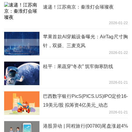
速递！江苏南京：秦淮灯会璀璨夜
2026-01-22
苹果首款AI穿戴设备曝光：AirTag尺寸胸
针，双摄、三麦克风
2026-01-22
桂平：果蔬穿“冬衣” 筑牢御寒防线
2026-01-21
巴西数字银行PicS(PICS.US)IPO定价16-
19美元/股 拟筹资4亿美元_动态
2026-01-21
港股异动 | 同程旅行(00780)尾盘涨超4%