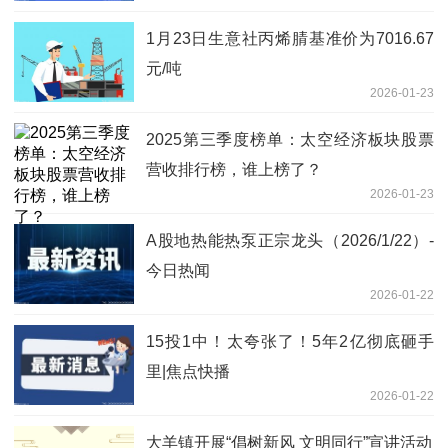
1月23日生意社丙烯腈基准价为7016.67
元/吨
2026-01-23
2025第三季度榜单：太空经济板块股票
营收排行榜，谁上榜了？
2026-01-23
A股地热能热泵正宗龙头（2026/1/22）-
今日热闻
2026-01-22
15投1中！太夸张了！5年2亿彻底砸手
里|焦点快播
2026-01-22
大羊镇开展“倡树新风 文明同行”宣讲活动